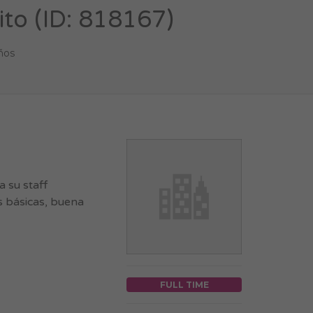
ito (ID: 818167)
ños
 su staff
s básicas, buena
FULL TIME