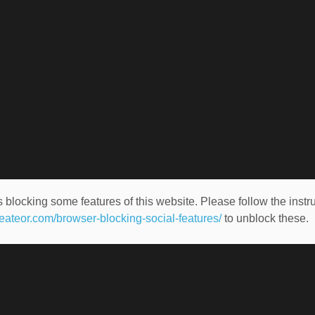
 blocking some features of this website. Please follow the instru
heateor.com/browser-blocking-social-features/
to unblock these.