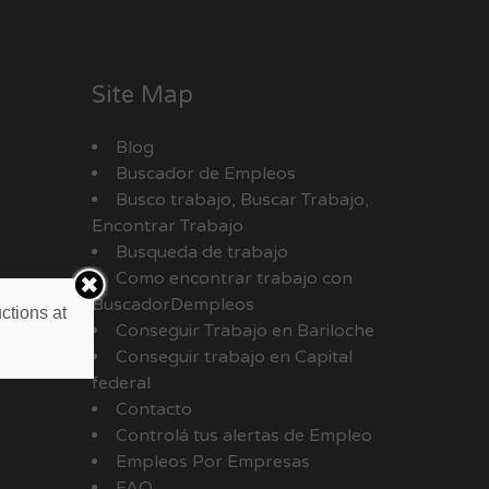
Site Map
Blog
Buscador de Empleos
Busco trabajo, Buscar Trabajo,
Encontrar Trabajo
Busqueda de trabajo
Como encontrar trabajo con
BuscadorDempleos
ctions at
Conseguir Trabajo en Bariloche
Conseguir trabajo en Capital
federal
Contacto
Controlá tus alertas de Empleo
Empleos Por Empresas
FAQ