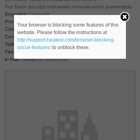
Por favor escribir indicando remuneración pretendida.
Empresa:
Cornicelli
Provincia:
Capital Federal
Your browser is blocking some features of this
Comienzo:
website. Please follow the instructions at
Contacto:
Tatiana
http://support.heateor.com/browser-blocking-
Teléfono:
48569090
social-features/
to unblock these.
Fax:
e-mail:
hola@cornicelli.com