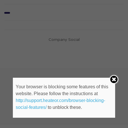
Company Social
Recepcionista (ID: 632712)
Your browser is blocking some features of this
website. Please follow the instructions at
http://support.heateor.com/browser-blocking-
Cualquier lugar
social-features/
to unblock these.
Publicado hace 10 años