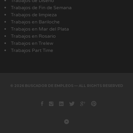
Trabajos de Diseño
Trabajos de Fin de Semana
Trabajos de limpieza
Trabajos en Bariloche
Trabajos en Mar del Plata
Trabajos en Rosario
Trabajos en Trelew
Trabajos Part Time
© 2026 BUSCADOR DE EMPLEOS — ALL RIGHTS RESERVED
Facebook
instagram
Linkedin
Twitter
Google+
Pinterest
Back to Top