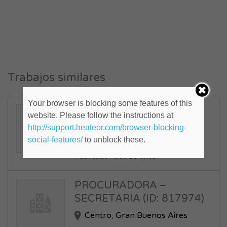
Trabajos similares
Your browser is blocking some features of this
MEDICO/A (ID: 592867)
website. Please follow the instructions at
Centro
,
Gran Buenos Aires
http://support.heateor.com/browser-blocking-
social-features/
to unblock these.
FULL TIME
Publicado hace 11 años
PROCURADORA –
SECRETARIA (ID: 817974)
Centro
,
Gran Buenos Aires