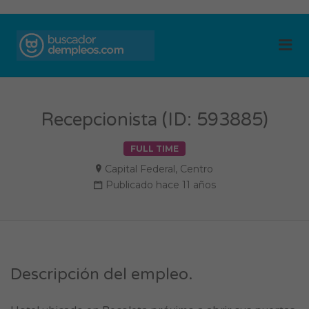
BUSCADOR DE
Me
EMPLEOS
Recepcionista (ID: 593885)
FULL TIME
Capital Federal
,
Centro
Publicado hace 11 años
Descripción del empleo.