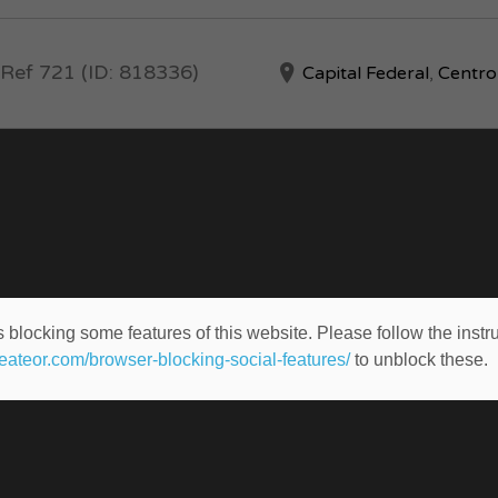
 Ref 721 (ID: 818336)
Capital Federal
,
Centro
 blocking some features of this website. Please follow the instru
heateor.com/browser-blocking-social-features/
to unblock these.