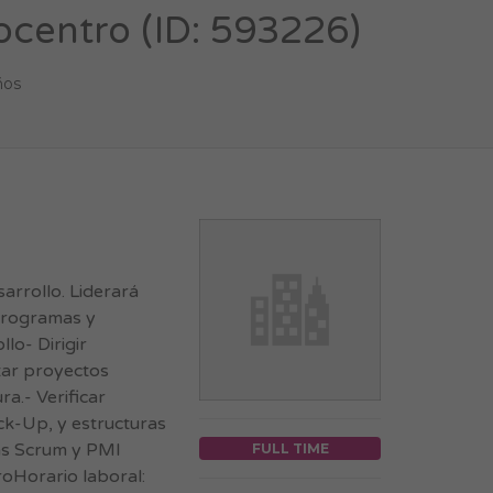
ocentro (ID: 593226)
ños
rrollo. Liderará
 Programas y
lo- Dirigir
tar proyectos
a.- Verificar
ck-Up, y estructuras
ías Scrum y PMI
FULL TIME
oHorario laboral: