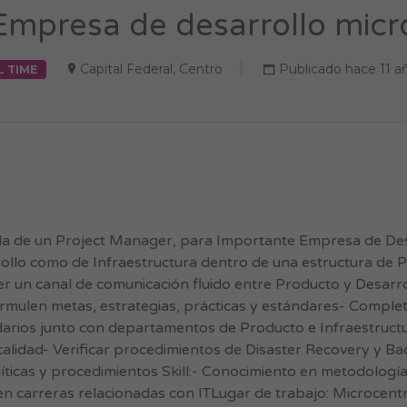
mpresa de desarrollo micr
Capital Federal
,
Centro
Publicado hace 11 a
L TIME
a de un Project Manager, para Importante Empresa de Desa
rrollo como de Infraestructura dentro de una estructura de
er un canal de comunicación fluido entre Producto y Desarrol
rmulen metas, estrategias, prácticas y estándares- Comple
arios junto con departamentos de Producto e Infraestructur
alidad- Verificar procedimientos de Disaster Recovery y Ba
líticas y procedimientos Skill:- Conocimiento en metodolog
 carreras relacionadas con ITLugar de trabajo: Microcentr