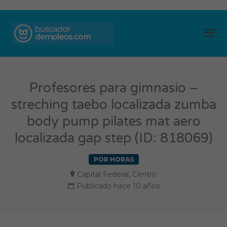
BUSCADOR DE
Me
EMPLEOS
Profesores para gimnasio –
streching taebo localizada zumba
body pump pilates mat aero
localizada gap step (ID: 818069)
POR HORAS
Capital Federal
,
Centro
Publicado hace 10 años