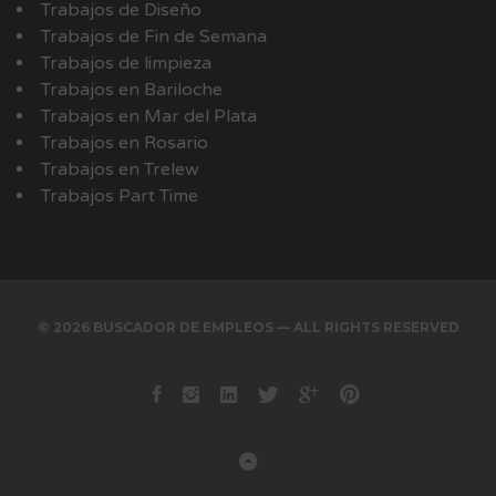
Trabajos de Diseño
Trabajos de Fin de Semana
Trabajos de limpieza
Trabajos en Bariloche
Trabajos en Mar del Plata
Trabajos en Rosario
Trabajos en Trelew
Trabajos Part Time
© 2026 BUSCADOR DE EMPLEOS — ALL RIGHTS RESERVED
Facebook
instagram
Linkedin
Twitter
Google+
Pinterest
Back to Top