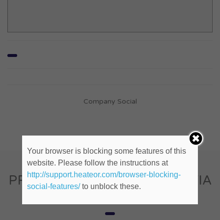
Company Social
Your browser is blocking some features of this
website. Please follow the instructions at
http://support.heateor.com/browser-blocking-
PRODUCTORA DE FOTOGRAFIA
social-features/
to unblock these.
(ID: 657364)