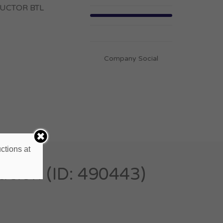
ODUCTOR BTL
Company Social
ctions at
ación (ID: 490443)