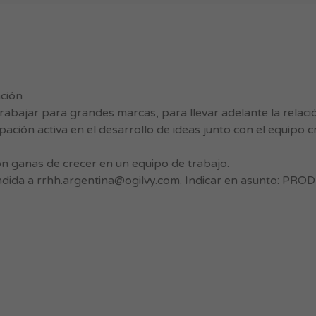
ación
abajar para grandes marcas, para llevar adelante la relaci
ación activa en el desarrollo de ideas junto con el equipo cr
on ganas de crecer en un equipo de trabajo.
ndida a
rrhh.argentina@ogilvy.com
. Indicar en asunto: PR