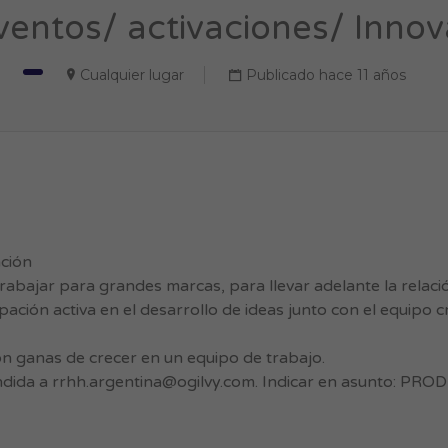
entos/ activaciones/ Innov
Cualquier lugar
Publicado hace 11 años
ación
abajar para grandes marcas, para llevar adelante la relaci
ación activa en el desarrollo de ideas junto con el equipo cr
on ganas de crecer en un equipo de trabajo.
ndida a
rrhh.argentina@ogilvy.com
. Indicar en asunto: PR