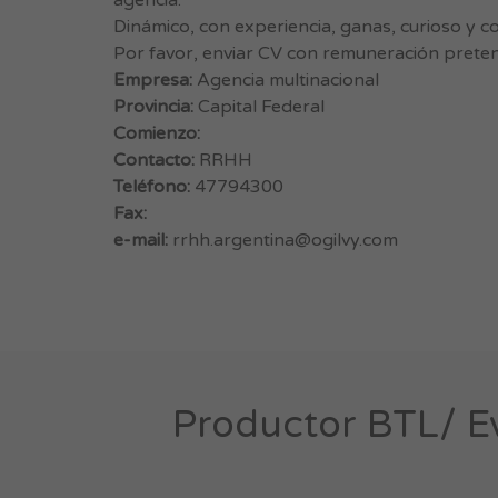
agencia.
Dinámico, con experiencia, ganas, curioso y c
Por favor, enviar CV con remuneración prete
Empresa:
Agencia multinacional
Provincia:
Capital Federal
Comienzo:
Contacto:
RRHH
Teléfono:
47794300
Fax:
e-mail:
rrhh.argentina@ogilvy.com
Productor BTL/ Ev