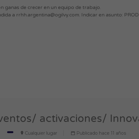
on ganas de crecer en un equipo de trabajo.
ndida a
rrhh.argentina@ogilvy.com
. Indicar en asunto: PR
entos/ activaciones/ Innov
Cualquier lugar
Publicado hace 11 años