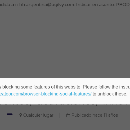
ndida a
rrhh.argentina@ogilvy.com
. Indicar en asunto: PR
 blocking some features of this website. Please follow the instru
heateor.com/browser-blocking-social-features/
to unblock these.
entos/ activaciones/ Innov
Cualquier lugar
Publicado hace 11 años