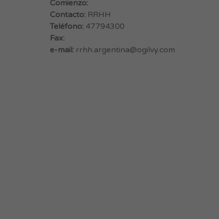
Comienzo:
Contacto:
RRHH
Teléfono:
47794300
Fax:
e-mail:
rrhh.argentina@ogilvy.com