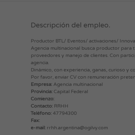
Descripción del empleo.
Productor BTL/ Eventos/ activaciones/ Innov
Agencia multinacional busca productor para tr
proveedores y manejo de clientes. Con particip
agencia.
Dinámico, con experiencia, ganas, curioso y c
Por favor, enviar CV con remuneración prete
Empresa:
Agencia multinacional
Provincia:
Capital Federal
Comienzo:
Contacto:
RRHH
Teléfono:
47794300
Fax:
e-mail:
rrhh.argentina@ogilvy.com