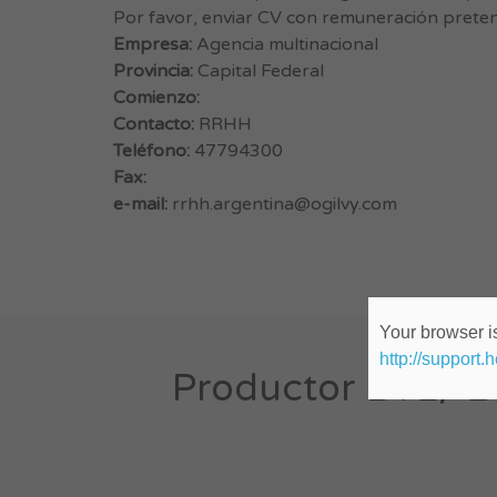
Por favor, enviar CV con remuneración prete
Empresa:
Agencia multinacional
Provincia:
Capital Federal
Comienzo:
Contacto:
RRHH
Teléfono:
47794300
Fax:
e-mail:
rrhh.argentina@ogilvy.com
Your browser is
http://support.
Productor BTL/ Ev