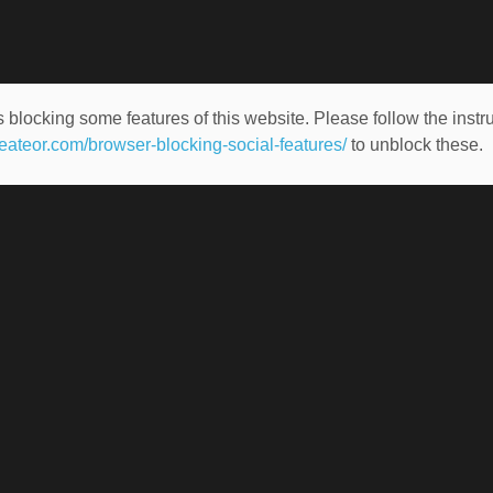
 blocking some features of this website. Please follow the instru
heateor.com/browser-blocking-social-features/
to unblock these.