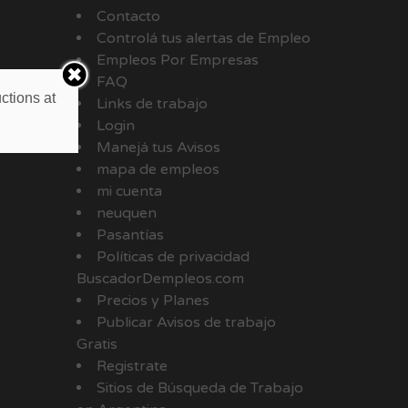
Contacto
Controlá tus alertas de Empleo
Empleos Por Empresas
FAQ
ctions at
Links de trabajo
Login
Manejá tus Avisos
mapa de empleos
mi cuenta
neuquen
Pasantías
Políticas de privacidad
BuscadorDempleos.com
Precios y Planes
Publicar Avisos de trabajo
Gratis
Registrate
Sitios de Búsqueda de Trabajo