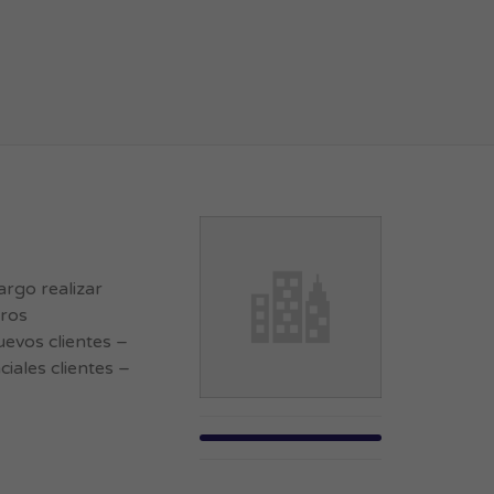
rgo realizar
tros
uevos clientes –
ciales clientes –