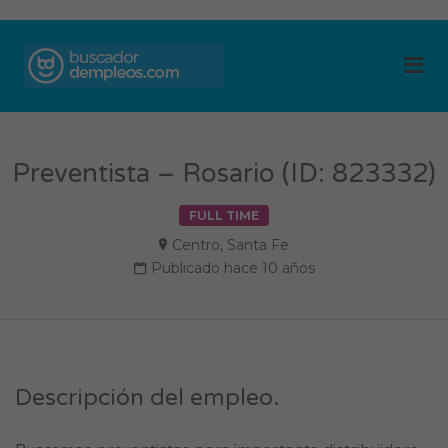
BUSCADOR DE
Me
EMPLEOS
Preventista – Rosario (ID: 823332)
FULL TIME
Centro
,
Santa Fe
Publicado hace 10 años
Descripción del empleo.