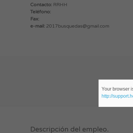
Contacto:
RRHH
Teléfono:
Fax:
e-mail:
2017busquedas@gmail.com
Your browser is
http://support.
Descripción del empleo.