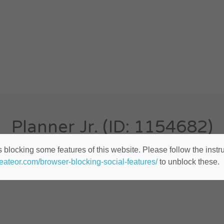
Planner Jr. (ID: 1154682)
 blocking some features of this website. Please follow the instru
Cualquier lugar
Publicado hace 10 años
heateor.com/browser-blocking-social-features/
to unblock these.