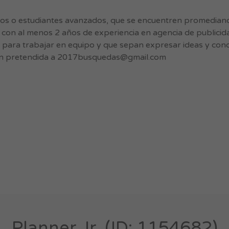
s o estudiantes avanzados, que se encuentren promediando
s con al menos 2 años de experiencia en agencia de publicid
d para trabajar en equipo y que sepan expresar ideas y conc
n pretendida a
2017busquedas@gmail.com
Planner Jr. (ID: 1154682)