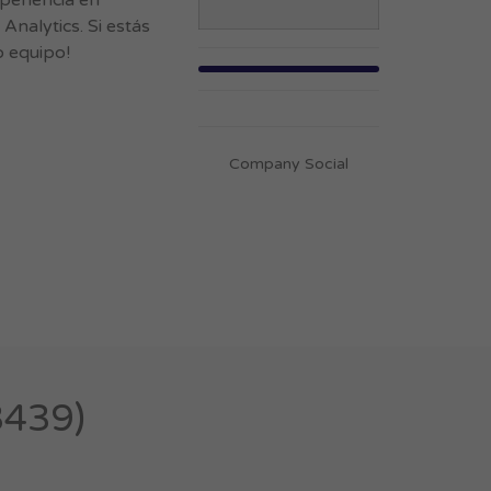
periencia en
alytics. Si estás
o equipo!
Company Social
3439)