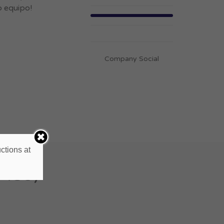
o equipo!
Company Social
ctions at
3439)