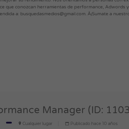
mejorar su rendimiento. Nos orientamos a personas con ex
e que conozcan herramientas de performance, Adwords y An
endida a:
busquedasmedios@gmail.com
. Â¡Sumate a nuestr
ormance Manager (ID: 110
Cualquier lugar
Publicado hace 10 años