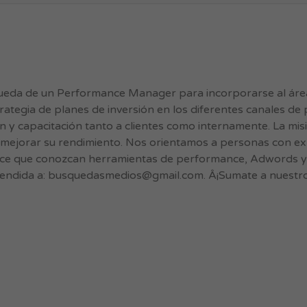
da de un Performance Manager para incorporarse al área 
strategia de planes de inversión en los diferentes canales d
ón y capacitación tanto a clientes como internamente. La mis
mejorar su rendimiento. Nos orientamos a personas con ex
e que conozcan herramientas de performance, Adwords y An
endida a:
busquedasmedios@gmail.com
. Â¡Sumate a nuestr