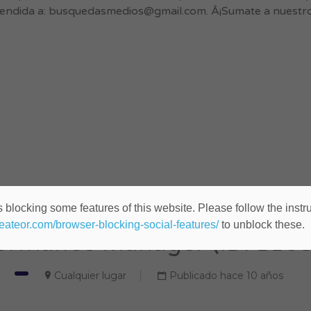
endida a:
busquedasmedios@gmail.com
. Â¡Sumate a nuestr
 blocking some features of this website. Please follow the instru
heateor.com/browser-blocking-social-features/
to unblock these.
ormance Manager (ID: 110
Cualquier lugar
Publicado hace 10 años