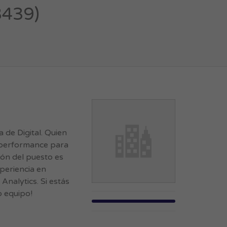
3439)
de Digital. Quien
e performance para
ión del puesto es
periencia en
alytics. Si estás
o equipo!