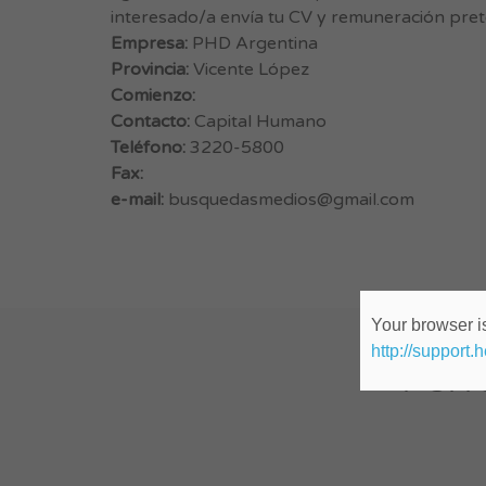
interesado/a envía tu CV y remuneración pret
Empresa:
PHD Argentina
Provincia:
Vicente López
Comienzo:
Contacto:
Capital Humano
Teléfono:
3220-5800
Fax:
e-mail:
busquedasmedios@gmail.com
Your browser is
http://support.
Perf