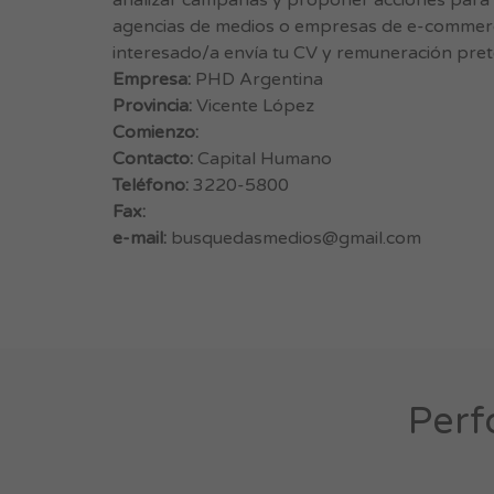
analizar campañas y proponer acciones para 
agencias de medios o empresas de e-commerc
interesado/a envía tu CV y remuneración pret
Empresa:
PHD Argentina
Provincia:
Vicente López
Comienzo:
Contacto:
Capital Humano
Teléfono:
3220-5800
Fax:
e-mail:
busquedasmedios@gmail.com
Perf