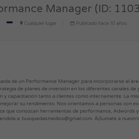
ormance Manager (ID: 110
Cualquier lugar
Publicado hace 10 años
da de un Performance Manager para incorporarse al área 
strategia de planes de inversión en los diferentes canales d
ón y capacitación tanto a clientes como internamente. La mis
mejorar su rendimiento. Nos orientamos a personas con ex
e que conozcan herramientas de performance, Adwords y An
endida a:
busquedasmedios@gmail.com
. Â¡Sumate a nuestr