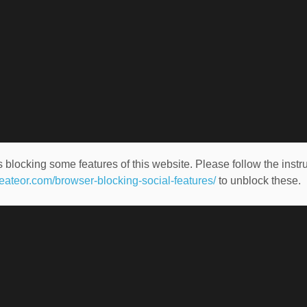
 blocking some features of this website. Please follow the instru
heateor.com/browser-blocking-social-features/
to unblock these.