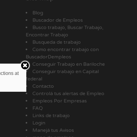
Blog
Buscador de Empleos
Busco trabajo, Buscar Trabajo,
Encontrar Trabajo
Busqueda de trabajo
Como encontrar trabajo con
BuscadorDempleos
Conseguir Trabajo en Bariloche
Conseguir trabajo en Capital
ctions at
federal
Contacto
Controlá tus alertas de Empleo
Empleos Por Empresas
FAQ
Links de trabajo
Login
Manejá tus Avisos