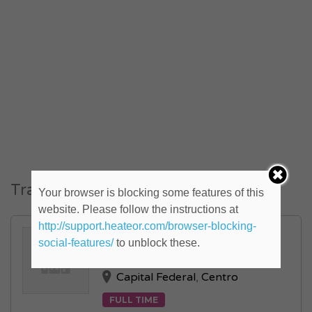
Trabajos similares
Your browser is blocking some features of this
website. Please follow the instructions at
http://support.heateor.com/browser-blocking-
Analistas de Control de
social-features/
to unblock these.
Gestión (ID: 821043)
Capital Federal
,
Centro
FULL TIME