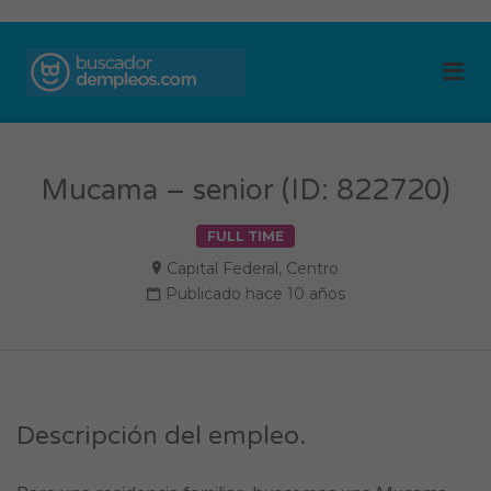
BUSCADOR DE
Me
EMPLEOS
Mucama – senior (ID: 822720)
FULL TIME
Capital Federal
,
Centro
Publicado hace 10 años
Descripción del empleo.