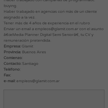
Haber trabajado con campañas de programmatic
buying.
Haber trabajado en agencias con más de un cliente
asignado a la vez.
Tener más de 4 años de experiencia en el rubro.
Enviar un email a
empleos@glamit.com.ar
con el asunto
â€œMedia Planner Digital Semi Seniorâ€, tu CV y
remuneración pretendida.
Empresa:
Glamit
Provincia:
Buenos Aires
Comienzo:
Contacto:
Santiago
Teléfono:
Fax:
e-mail:
empleos@glamit.com.ar