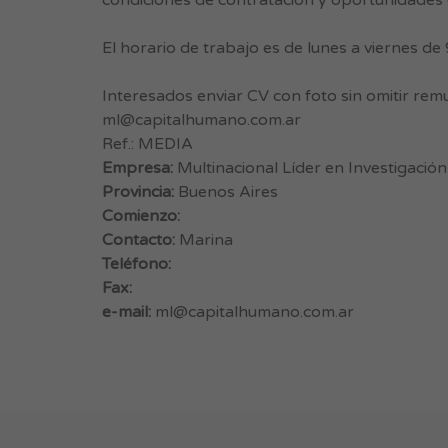
condiciones de contratación y oportunidades 
El horario de trabajo es de lunes a viernes de 
Interesados enviar CV con foto sin omitir rem
ml@capitalhumano.com.ar
Ref.: MEDIA
Empresa:
Multinacional Líder en Investigaci
Provincia:
Buenos Aires
Comienzo:
Contacto:
Marina
Teléfono:
Fax:
e-mail:
ml@capitalhumano.com.ar