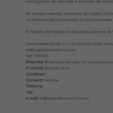
investigación de mercado o en áreas de inve
Se requiere manejo avanzado de inglés y domi
condiciones de contratación y oportunidades 
El horario de trabajo es de lunes a viernes de 
Interesados enviar CV con foto sin omitir rem
ml@capitalhumano.com.ar
Ref.: MEDIA
Empresa:
Multinacional Líder en Investigaci
Provincia:
Buenos Aires
Comienzo:
Contacto:
Marina
Teléfono:
Fax:
e-mail:
ml@capitalhumano.com.ar