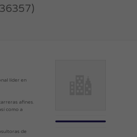
836357)
al líder en
arreras afines.
así como a
nsultoras de