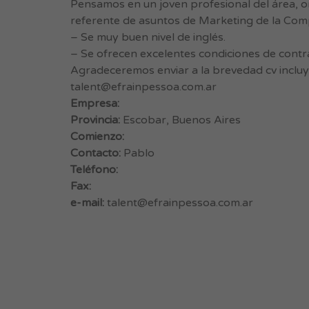
Pensamos en un joven profesional del área, or
referente de asuntos de Marketing de la Comp
– Se muy buen nivel de inglés.
– Se ofrecen excelentes condiciones de contra
Agradeceremos enviar a la brevedad cv inclu
talent@efrainpessoa.com.ar
Empresa:
Provincia:
Escobar, Buenos Aires
Comienzo:
Contacto:
Pablo
Teléfono:
Fax:
e-mail:
talent@efrainpessoa.com.ar