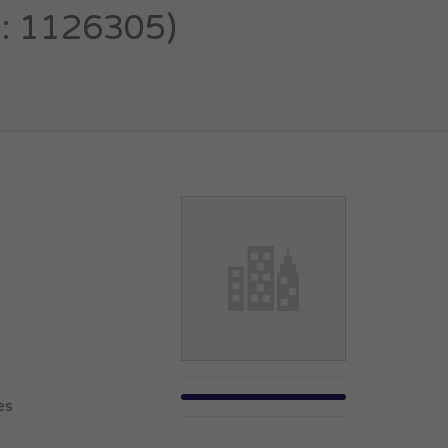
D: 1126305)
es