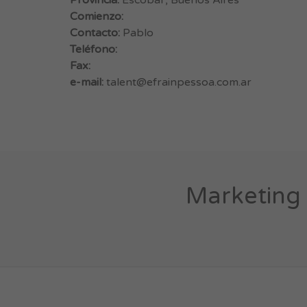
Provincia:
Escobar, Buenos Aires
Comienzo:
Contacto:
Pablo
Teléfono:
Fax:
e-mail:
talent@efrainpessoa.com.ar
Marketing 