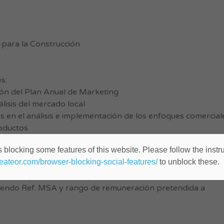
 para la Construcción
s:
ión del Plan Anual de Marketing
lisis del mercado local
s en el análisis e implementación de los enfoques comercial
oductos
ientado al Mkt B2B, interesado en asumir el desafío de con
 blocking some features of this website. Please follow the instru
añía en el País
heateor.com/browser-blocking-social-features/
to unblock these.
tación y de desarrollo profesional.
yendo Ref. MSA y rango de remuneración pretendida a