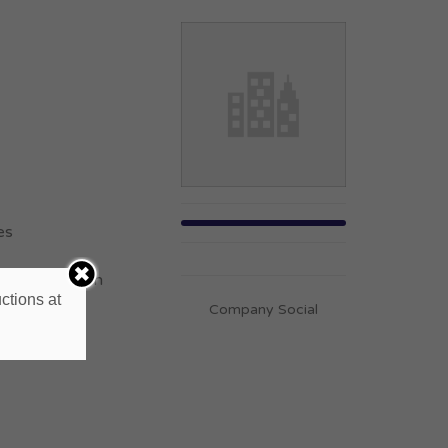
es
vertirse en un
ctions at
Company Social