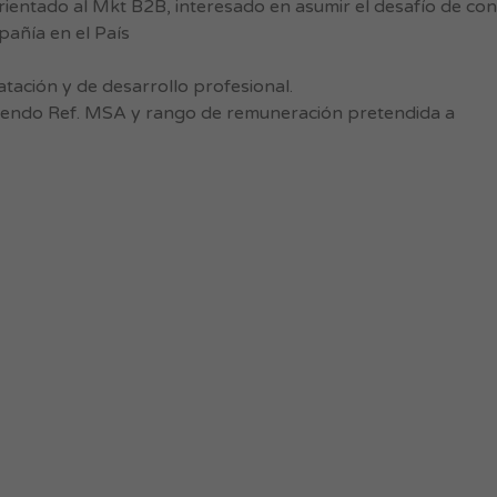
ientado al Mkt B2B, interesado en asumir el desafío de con
añía en el País
tación y de desarrollo profesional.
yendo Ref. MSA y rango de remuneración pretendida a