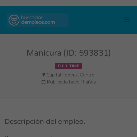
BUSCADOR DE
Me
EMPLEOS
Manicura (ID: 593831)
FULL TIME
Capital Federal
,
Centro
Publicado hace 11 años
Descripción del empleo.