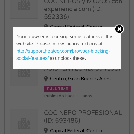
COCINEROS y MOZOS con
experiencia com (ID:
592336)
Capital Federal
,
Centro
Your browser is blocking some features of this
FULL TIME
website. Please follow the instructions at
Publicado hace 11 años
http://support.heateor.com/browser-blocking-
social-features/
to unblock these.
PELUQUEROS Y
ASISTENTES (ID: 594135)
Centro
,
Gran Buenos Aires
FULL TIME
Publicado hace 11 años
COCINERO PROFESIONAL
(ID: 593486)
Capital Federal
,
Centro