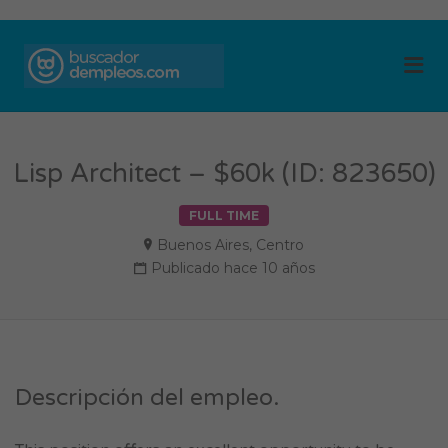
BUSCADOR DE
Me
EMPLEOS
Lisp Architect – $60k (ID: 823650)
FULL TIME
Buenos Aires
,
Centro
Publicado hace 10 años
Descripción del empleo.