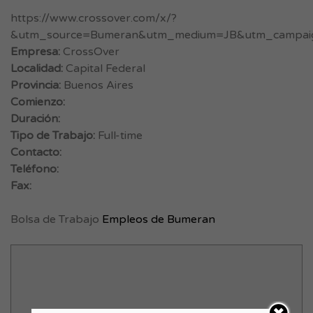
https://www.crossover.com/x/?
&utm_source=Bumeran&utm_medium=JB&utm_campaign
Empresa:
CrossOver
Localidad:
Capital Federal
Provincia:
Buenos Aires
Comienzo:
Duración:
Tipo de Trabajo:
Full-time
Contacto:
Teléfono:
Fax:
Bolsa de Trabajo
Empleos de Bumeran