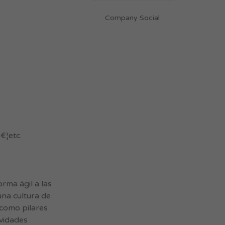
Company Social
€¦etc.
ma ágil a las
una cultura de
 como pilares
ividades