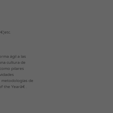
€¦etc.
ma ágil a las
una cultura de
 como pilares
ividades
s metodologías de
 the Yearâ€ .