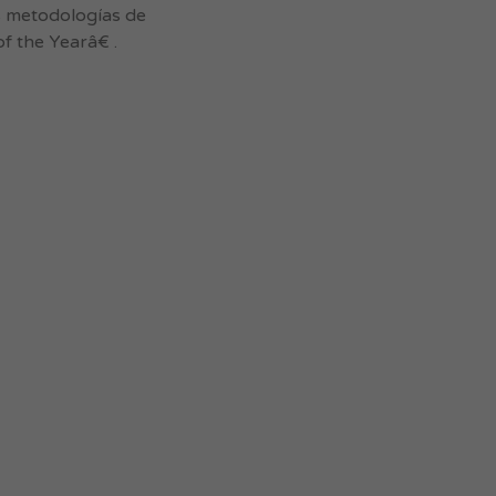
s metodologías de
 the Yearâ€ .