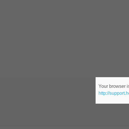
Your browser is
IT 
http://support.