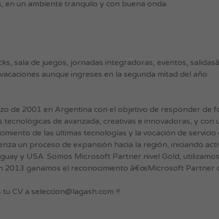
s, en un ambiente tranquilo y con buena onda.
ks, sala de juegos, jornadas integradoras, eventos, salidasâ
 vacaciones aunque ingreses en la segunda mitad del año.
 de 2001 en Argentina con el objetivo de responder de for
 tecnológicas de avanzada, creativas e innovadoras, y con 
imiento de las últimas tecnologías y la vocación de servicio
nza un proceso de expansión hacia la región, iniciando act
guay y USA. Somos Microsoft Partner nivel Gold, utilizamo
 en 2013 ganamos el reconocimiento â€œMicrosoft Partner of
s tu CV a
seleccion@lagash.com
!!