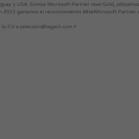
guay y USA. Somos Microsoft Partner nivel Gold, utilizamo
 en 2013 ganamos el reconocimiento â€œMicrosoft Partner of
s tu CV a
seleccion@lagash.com
!!