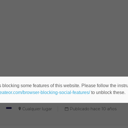
 blocking some features of this website. Please follow the instru
Account Manager (ID: 1061
heateor.com/browser-blocking-social-features/
to unblock these.
Cualquier lugar
Publicado hace 10 años