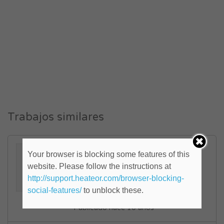
Trabajos similares
Programador Visual Basic
Your browser is blocking some features of this
6.0 (ID: 823644)
website. Please follow the instructions at
http://support.heateor.com/browser-blocking-
Centro
,
Córdoba
social-features/
to unblock these.
FULL TIME
Publicado hace 10 años