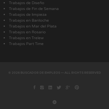
Trabajos de Diseño
Trabajos de Fin de Semana
Trabajos de limpieza
Trabajos en Bariloche
Trabajos en Mar del Plata
Trabajos en Rosario
Trabajos en Trelew
Trabajos Part Time
© 2026 BUSCADOR DE EMPLEOS — ALL RIGHTS RESERVED
Facebook
instagram
Linkedin
Twitter
Google+
Pinterest
Back to Top