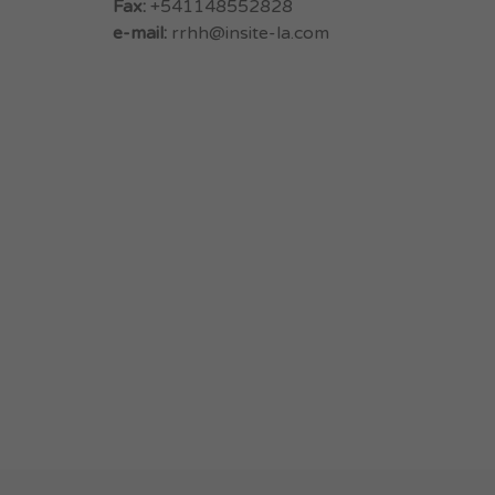
Fax:
+541148552828
e-mail:
rrhh@insite-la.com