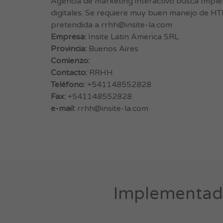
Agencia de marketing interactivo busca Impl
digitales. Se requiere muy buen manejo de HT
pretendida a
rrhh@insite-la.com
Empresa:
Insite Latin America SRL
Provincia:
Buenos Aires
Comienzo:
Contacto:
RRHH
Teléfono:
+541148552828
Fax:
+541148552828
e-mail:
rrhh@insite-la.com
Implementad