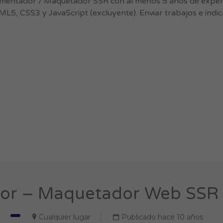
ementador / Maquetador SSR con al menos 5 años de experi
ML5, CSS3 y JavaScript (excluyente). Enviar trabajos e indi
or – Maquetador Web SSR (
Cualquier lugar
Publicado hace 10 años