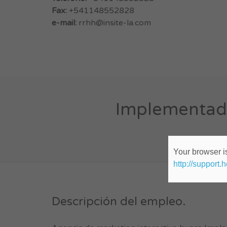
Fax:
+541148552828
e-mail:
rrhh@insite-la.com
Implementad
Your browser is
http://support.
Descripción del empleo.