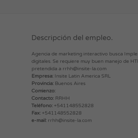
Descripción del empleo.
Agencia de marketing interactivo busca Impl
digitales. Se requiere muy buen manejo de HT
pretendida a
rrhh@insite-la.com
Empresa:
Insite Latin America SRL
Provincia:
Buenos Aires
Comienzo:
Contacto:
RRHH
Teléfono:
+541148552828
Fax:
+541148552828
e-mail:
rrhh@insite-la.com