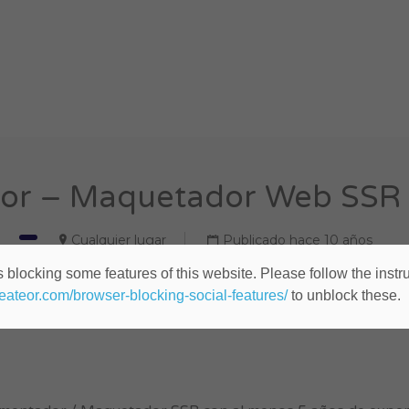
or – Maquetador Web SSR (
Cualquier lugar
Publicado hace 10 años
 blocking some features of this website. Please follow the instru
heateor.com/browser-blocking-social-features/
to unblock these.