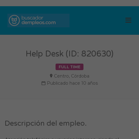
BUSCADOR DE
Me
EMPLEOS
Help Desk (ID: 820630)
FULL TIME
Centro
,
Córdoba
Publicado hace 10 años
Descripción del empleo.