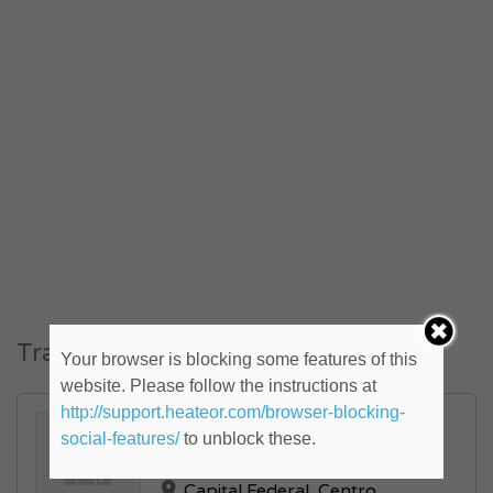
Trabajos similares
Your browser is blocking some features of this
website. Please follow the instructions at
http://support.heateor.com/browser-blocking-
Diseñador grafico (ID:
social-features/
to unblock these.
818025)
Capital Federal
,
Centro