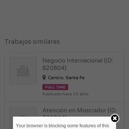
Trabajos similares
Negocio Internacional (ID:
820804)
Centro
,
Santa Fe
FULL TIME
Publicado hace 10 años
Atención en Mostrador (ID:
821044)
Your browser is blocking some features of this
Capital Federal
,
Centro