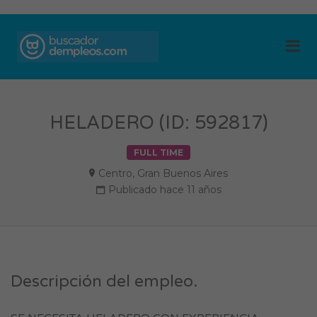
BUSCADOR DE
Me
EMPLEOS
HELADERO (ID: 592817)
FULL TIME
Centro
,
Gran Buenos Aires
Publicado hace 11 años
Descripción del empleo.