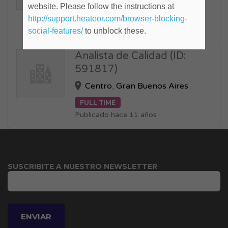
website. Please follow the instructions at
FULL TIME
http://support.heateor.com/browser-blocking-
Publicado hace 10 años
social-features/
to unblock these.
Analista de Calidad (ID:
591817)
Centro
,
Gran Buenos Aires
FULL TIME
Publicado hace 11 años
SUSCRIBITE A NUESTRO NEWSLETTER