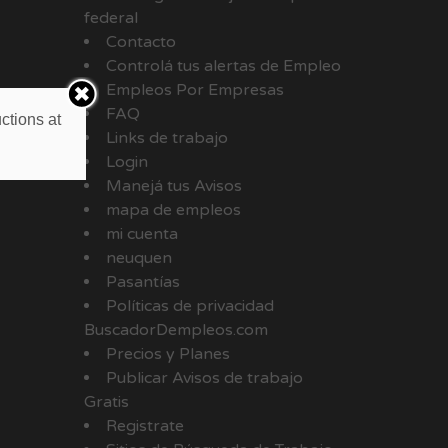
federal
Contacto
Controlá tus alertas de Empleo
Empleos Por Empresas
FAQ
ctions at
Links de trabajo
Login
Manejá tus Avisos
mapa de empleos
mi cuenta
neuquen
Pasantías
Políticas de privacidad
BuscadorDempleos.com
Precios y Planes
Publicar Avisos de trabajo
Gratis
Registrate