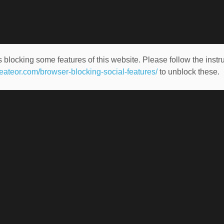
 blocking some features of this website. Please follow the instru
heateor.com/browser-blocking-social-features/
to unblock these.