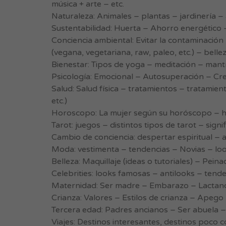
música + arte – etc.
Naturaleza: Animales – plantas – jardinería – 
Sustentabilidad: Huerta – Ahorro energético –
Conciencia ambiental: Evitar la contaminación
(vegana, vegetariana, raw, paleo, etc.) – belle
Bienestar: Tipos de yoga – meditación – mantra
Psicología: Emocional – Autosuperación – Cre
Salud: Salud física – tratamientos – tratamie
etc.)
Horoscopo: La mujer según su horóscopo – ho
Tarot: juegos – distintos tipos de tarot – signi
Cambio de conciencia: despertar espiritual – al
Moda: vestimenta – tendencias – Novias – look
Belleza: Maquillaje (ideas o tutoriales) – Pein
Celebrities: looks famosas – antilooks – tend
Maternidad: Ser madre – Embarazo – Lactanci
Crianza: Valores – Estilos de crianza – Apego 
Tercera edad: Padres ancianos – Ser abuela –
Viajes: Destinos interesantes, destinos poco c