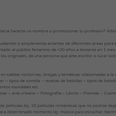
gustaría hacerte un nombre o promocionar tu profesión? Â¡N
udiantes o simplemente amantes de diferentes áreas para es
tado al público femenino de +30 años a lanzarse en 1 mes.
o los originales, de una persona que ame escribir o curar sob
d en salidas nocturnas, drogas y temáticas relacionadas a la 
r – tipos de comida – recetas de bebidas – tipos de bebida
entos mundiales etc.
ncias – arte urbano – Fotografía – Libros – Poemas – Cuen
de películas (ej.: 10 películas románticas que no podrás dejar
para determinado momento (ej.: música para escuchar mientr