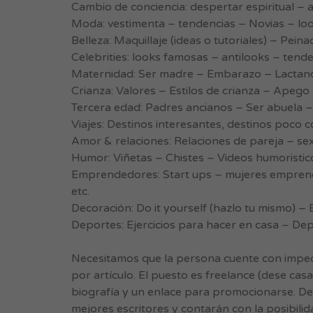
Cambio de conciencia: despertar espiritual – al
Moda: vestimenta – tendencias – Novias – look
Belleza: Maquillaje (ideas o tutoriales) – Pein
Celebrities: looks famosas – antilooks – tend
Maternidad: Ser madre – Embarazo – Lactanci
Crianza: Valores – Estilos de crianza – Apego 
Tercera edad: Padres ancianos – Ser abuela –
Viajes: Destinos interesantes, destinos poco c
Amor & relaciones: Relaciones de pareja – se
Humor: Viñetas – Chistes – Videos humoristic
Emprendedores: Start ups – mujeres emprend
etc.
Decoración: Do it yourself (hazlo tu mismo) –
Deportes: Ejercicios para hacer en casa – Depor
Necesitamos que la persona cuente con impeca
por artículo. El puesto es freelance (dese ca
biografía y un enlace para promocionarse. De a
mejores escritores y contarán con la posibili