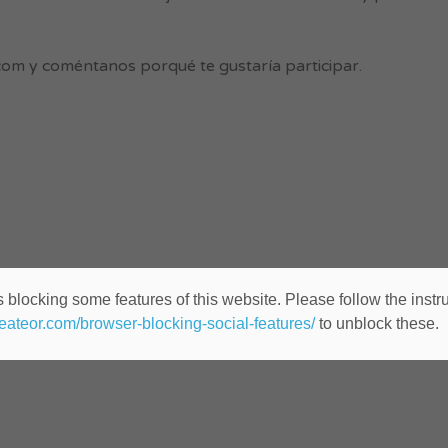
com
y coméntanos porqué te gustaría participar.
 blocking some features of this website. Please follow the instru
heateor.com/browser-blocking-social-features/
to unblock these.