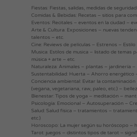
Fiestas: Fiestas, salidas, medidas de segurida
Comidas & Bebidas: Recetas – sitios para come
Eventos: Recitales – eventos en la ciudad – ev
Arte & Cultura: Exposiciones – nuevas tende
talentos – etc.
Cine: Reviews de películas – Estrenos – Estilo 
Musica: Estilos de musica – listado de temas 
música + arte – etc.
Naturaleza: Animales – plantas – jardinería – 
Sustentabilidad: Huerta – Ahorro energético –
Conciencia ambiental: Evitar la contaminación
(vegana, vegetariana, raw, paleo, etc.) – belle
Bienestar: Tipos de yoga – meditación – mantra
Psicología: Emocional – Autosuperación – Cre
Salud: Salud física – tratamientos – tratamie
etc.)
Horoscopo: La mujer según su horóscopo – ho
Tarot: juegos – distintos tipos de tarot – signi