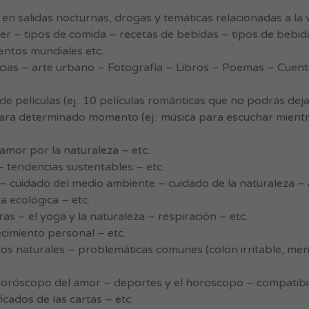
d en salidas nocturnas, drogas y temáticas relacionadas a la 
r – tipos de comida – recetas de bebidas – tipos de bebida
entos mundiales etc.
ncias – arte urbano – Fotografía – Libros – Poemas – Cuen
de películas (ej.: 10 películas románticas que no podrás dejar
para determinado momento (ej.: música para escuchar mientr
amor por la naturaleza – etc.
 tendencias sustentables – etc.
 – cuidado del medio ambiente – cuidado de la naturaleza –
za ecológica – etc.
s – el yoga y la naturaleza – respiración – etc.
cimiento personal – etc.
ntos naturales – problemáticas comunes (colon irritable, me
róscopo del amor – deportes y el horoscopo – compatibil
ficados de las cartas – etc.