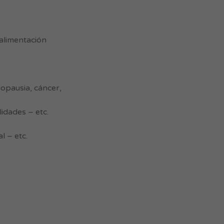
 alimentación
nopausia, cáncer,
idades – etc.
l – etc.