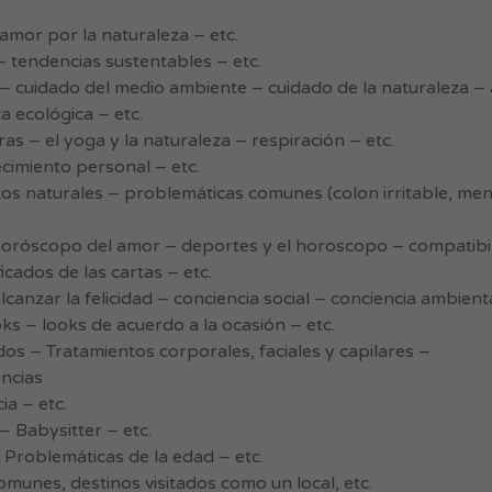
amor por la naturaleza – etc.
 tendencias sustentables – etc.
 – cuidado del medio ambiente – cuidado de la naturaleza –
za ecológica – etc.
s – el yoga y la naturaleza – respiración – etc.
cimiento personal – etc.
ntos naturales – problemáticas comunes (colon irritable, me
róscopo del amor – deportes y el horoscopo – compatibil
ficados de las cartas – etc.
canzar la felicidad – conciencia social – conciencia ambienta
s – looks de acuerdo a la ocasión – etc.
ados – Tratamientos corporales, faciales y capilares –
encias
a – etc.
– Babysitter – etc.
 Problemáticas de la edad – etc.
omunes, destinos visitados como un local, etc.