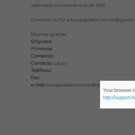
valorados conocimientos de SEO.
Envíanos tu CV a
busquedaescritores@gmail.
Muchas gracias
Empresa:
Provincia:
Comienzo:
Contacto:
Laura
Teléfono:
Fax:
e-mail:
busquedaescritores@gmail.com
Your browser is
http://support.