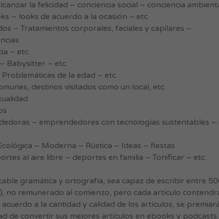
canzar la felicidad – conciencia social – conciencia ambienta
s – looks de acuerdo a la ocasión – etc.
ados – Tratamientos corporales, faciales y capilares –
encias
a – etc.
– Babysitter – etc.
 Problemáticas de la edad – etc.
omunes, destinos visitados como un local, etc.
xualidad
os
edoras – emprendedores con tecnologías sustentables – é
 Ecológica – Moderna – Rústica – Ideas – fiestas
tes al aire libre – deportes en familia – Tonificar – etc.
ble gramática y ortografía, sea capaz de escribir entre 5
sa), no remunerado al comienzo, pero cada artículo contendr
cuerdo a la cantidad y calidad de los artículos, se premiará
dad de convertir sus mejores artículos en ebooks y podcasts