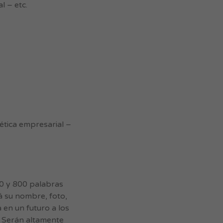
l – etc.
tica empresarial –
00 y 800 palabras
á su nombre, foto,
 en un futuro a los
. Serán altamente