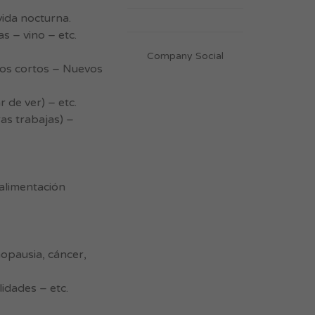
vida nocturna.
s – vino – etc.
Company Social
tos cortos – Nuevos
 de ver) – etc.
as trabajas) –
 alimentación
nopausia, cáncer,
idades – etc.