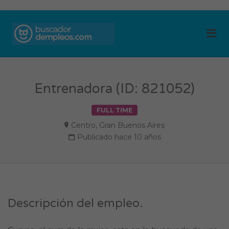
BUSCADOR DE
Me
EMPLEOS
Entrenadora (ID: 821052)
FULL TIME
Centro
,
Gran Buenos Aires
Publicado hace 10 años
Descripción del empleo.