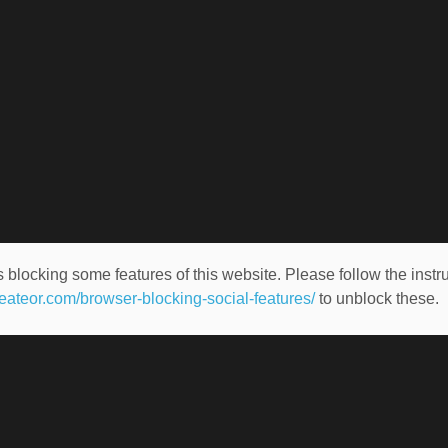
 blocking some features of this website. Please follow the instru
heateor.com/browser-blocking-social-features/
to unblock these.