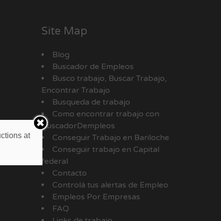
Site Map
Blog
Buscador de Empleos
Busco trabajo, Buscar Trabajo,
Encontrar Trabajo
Busqueda de trabajo
Como encontrar trabajo con
BuscadorDempleos
ctions at
Conseguir Trabajo en Bariloche
Conseguir trabajo en Capital
federal
Contacto
Controlá tus alertas de Empleo
Empleos Por Empresas
FAQ
Links de trabajo