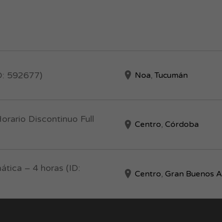
D: 592677)
Noa
,
Tucumán
rario Discontinuo Full
Centro
,
Córdoba
ática – 4 horas (ID:
Centro
,
Gran Buenos A