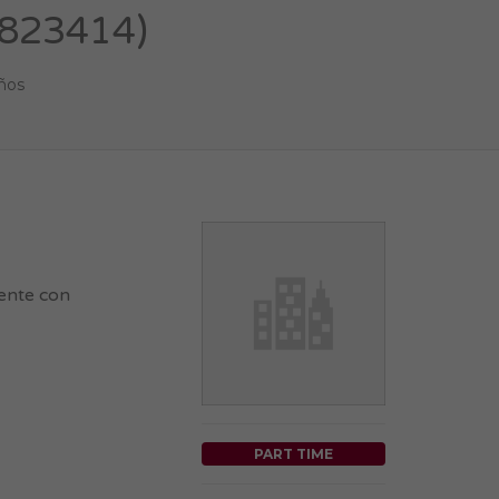
 823414)
ños
ente con
PART TIME