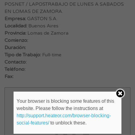
POSNET / LAPOSTRABAJO DE LUNES A SABADOS
EN LOMAS DE ZAMORA.
Empresa:
GASTON S.A.
Localidad:
Buenos Aires
Provincia:
Lomas de Zamora
Comienzo:
Duración:
Tipo de Trabajo:
Full-time
Contacto:
Teléfono:
Fax:
Your browser is blocking some features of this
website. Please follow the instructions at
http://support.heateor.com/browser-blocking-
social-features/
to unblock these.