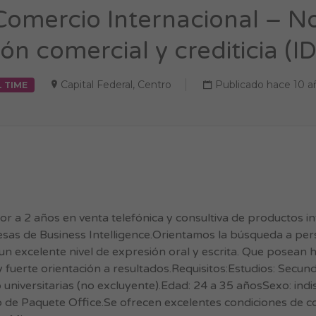
 Comercio Internacional – N
ón comercial y crediticia (I
Capital Federal
,
Centro
Publicado hace 10 a
L TIME
 a 2 años en venta telefónica y consultiva de productos in
resas de Business Intelligence.Orientamos la búsqueda a p
un excelente nivel de expresión oral y escrita. Que posean 
 fuerte orientación a resultados.Requisitos:Estudios: Secun
 universitarias (no excluyente).Edad: 24 a 35 añosSexo: indis
de Paquete Office.Se ofrecen excelentes condiciones de co