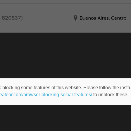
D: 820837)
Buenos Aires
,
Centro
 blocking some features of this website. Please follow the instru
heateor.com/browser-blocking-social-features/
to unblock these.