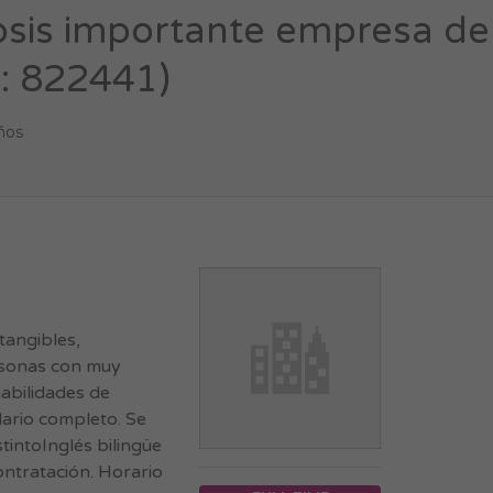
osis importante empresa de
D: 822441)
ños
tangibles,
ersonas con muy
habilidades de
dario completo. Se
tintoInglés bilingüe
ntratación. Horario