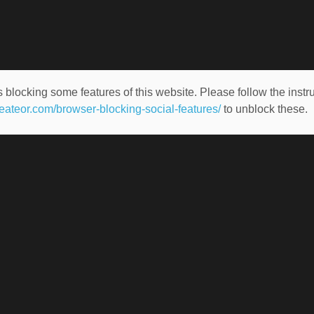
 blocking some features of this website. Please follow the instru
heateor.com/browser-blocking-social-features/
to unblock these.