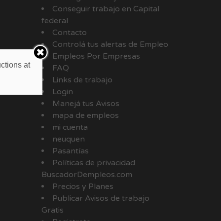
Conseguir trabajo en Capital
federal
Contacto
Controlá tus alertas de Empleo
Empleos Por Empresas
ctions at
FAQ
Links de trabajo
Login
Manejá tus Avisos
mapa de empleos
mi cuenta
neuquen
Pasantías
Políticas de privacidad
BuscadorDempleos.com
Precios y Planes
Publicar Avisos de trabajo
Gratis