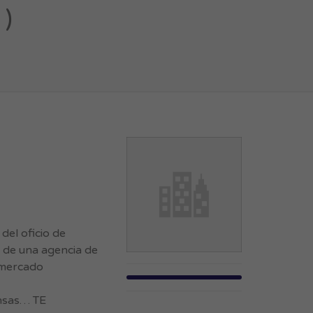
 )
del oficio de
a de una agencia de
l mercado
ensas… TE