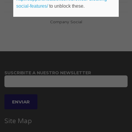
social-features/
to unblock these.
Company Social
SUSCRIBITE A NUESTRO NEWSLETTER
Site Map