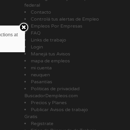
federal
Contacto
Controlá tus alertas de Empleo
Empleos Por Empresas
FAQ
ctions at
Links de trabajo
Login
Manejá tus Avisos
mapa de empleos
mi cuenta
neuquen
Pasantías
Políticas de privacidad
BuscadorDempleos.com
Precios y Planes
Publicar Avisos de trabajo
Gratis
Registrate