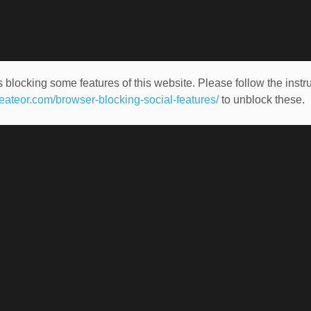
 blocking some features of this website. Please follow the instru
heateor.com/browser-blocking-social-features/
to unblock these.