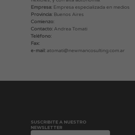
flexibles, y con alta autonomía.
Empresa:
Empresa especializada en medios
Provincia:
Buenos Aires
Comienzo:
Contacto:
Andrea Tomati
Teléfono:
Fax:
e-mail:
atomati@newmancosulting.com.ar
SUSCRIBITE A NUESTRO
NEWSLETTER