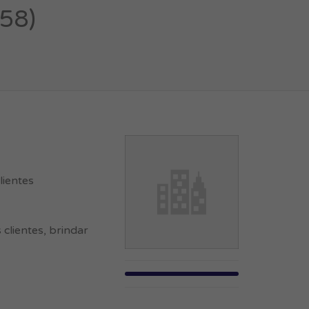
958)
lientes
 clientes, brindar