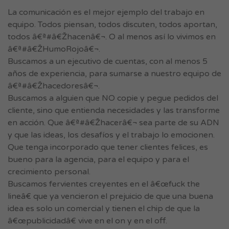
La comunicación es el mejor ejemplo del trabajo en
equipo. Todos piensan, todos discuten, todos aportan,
todos â€ª#â€Žhacenâ€¬. O al menos así lo vivimos en
â€ª#â€ŽHumoRojoâ€¬.
Buscamos a un ejecutivo de cuentas, con al menos 5
años de experiencia, para sumarse a nuestro equipo de
â€ª#â€Žhacedoresâ€¬.
Buscamos a alguien que NO copie y pegue pedidos del
cliente, sino que entienda necesidades y las transforme
en acción. Que â€ª#â€Žhacerâ€¬ sea parte de su ADN
y que las ideas, los desafíos y el trabajo lo emocionen.
Que tenga incorporado que tener clientes felices, es
bueno para la agencia, para el equipo y para el
crecimiento personal.
Buscamos fervientes creyentes en el â€œfuck the
lineâ€ que ya vencieron el prejuicio de que una buena
idea es solo un comercial y tienen el chip de que la
â€œpublicidadâ€ vive en el on y en el off.