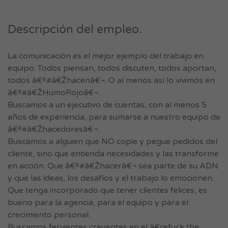
Descripción del empleo.
La comunicación es el mejor ejemplo del trabajo en
equipo. Todos piensan, todos discuten, todos aportan,
todos â€ª#â€Žhacenâ€¬. O al menos así lo vivimos en
â€ª#â€ŽHumoRojoâ€¬.
Buscamos a un ejecutivo de cuentas, con al menos 5
años de experiencia, para sumarse a nuestro equipo de
â€ª#â€Žhacedoresâ€¬.
Buscamos a alguien que NO copie y pegue pedidos del
cliente, sino que entienda necesidades y las transforme
en acción. Que â€ª#â€Žhacerâ€¬ sea parte de su ADN
y que las ideas, los desafíos y el trabajo lo emocionen.
Que tenga incorporado que tener clientes felices, es
bueno para la agencia, para el equipo y para el
crecimiento personal.
Buscamos fervientes creyentes en el â€œfuck the