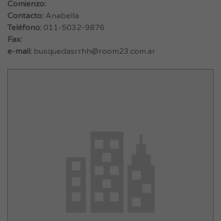
Comienzo:
Contacto:
Anabella
Teléfono:
011-5032-9876
Fax:
e-mail:
busquedasrrhh@room23.com.ar