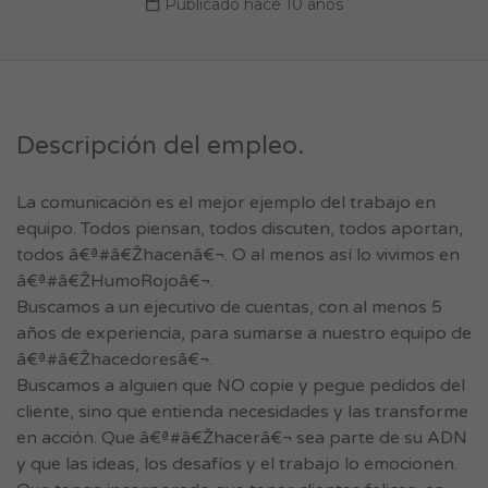
Publicado hace 10 años
Descripción del empleo.
La comunicación es el mejor ejemplo del trabajo en
equipo. Todos piensan, todos discuten, todos aportan,
todos â€ª#â€Žhacenâ€¬. O al menos así lo vivimos en
â€ª#â€ŽHumoRojoâ€¬.
Buscamos a un ejecutivo de cuentas, con al menos 5
años de experiencia, para sumarse a nuestro equipo de
â€ª#â€Žhacedoresâ€¬.
Buscamos a alguien que NO copie y pegue pedidos del
cliente, sino que entienda necesidades y las transforme
en acción. Que â€ª#â€Žhacerâ€¬ sea parte de su ADN
y que las ideas, los desafíos y el trabajo lo emocionen.