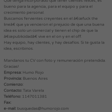
Que tenga incorporado que tener clientes felices, es
bueno para la agencia, para el equipo y para el
crecimiento personal.
Buscamos fervientes creyentes en el â€œfuck the
lineâ€ que ya vencieron el prejuicio de que una buena
idea es solo un comercial y tienen el chip de que la
â€œpublicidadâ€ vive en el on y en el off.
Hay equipo, hay clientes, y hay desafíos. Si te gusta la
idea, escribinos.
Mandanos tu CV con foto y remuneración pretendida.
Gracias!
Empresa:
Humo Rojo
Provincia:
Buenos Aires
Comienzo:
Contacto:
Tata Varela
Teléfono:
1147011381
Fax:
e-mail:
busquedas@humorojo.com