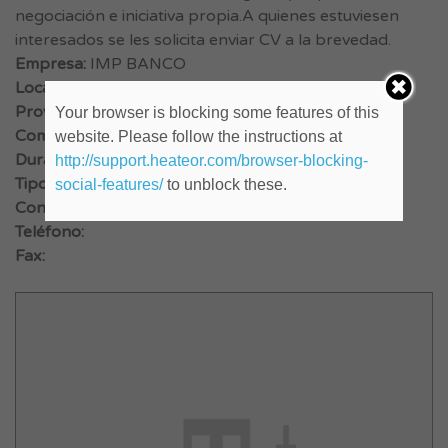
negociación e iniciativa propia.A quienes estuviesen
interesados se les solicita enviar CV a la brevedad.
Empresa:
IMP BANCO
Localidad:
Buenos Aires
Provincia:
Vicente López
Your browser is blocking some features of this
Comienzo:
website. Please follow the instructions at
Duración:
http://support.heateor.com/browser-blocking-
Tipo de Trabajo:
Full-time
social-features/
to unblock these.
Contacto:
Teléfono:
Fax: