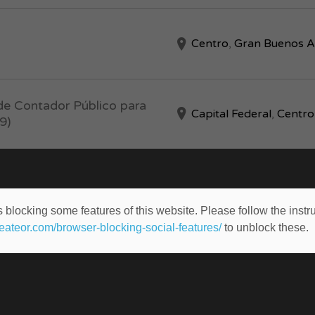
Centro
,
Gran Buenos A
de Contador Público para
Capital Federal
,
Centro
9)
 blocking some features of this website. Please follow the instru
heateor.com/browser-blocking-social-features/
to unblock these.