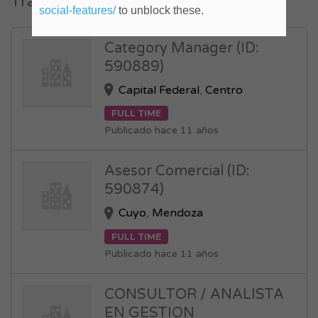
Trabajos similares
social-features/
to unblock these.
Category Manager (ID:
590889)
Capital Federal
,
Centro
FULL TIME
Publicado hace 11 años
Asesor Comercial (ID:
590874)
Cuyo
,
Mendoza
FULL TIME
Publicado hace 11 años
CONSULTOR / ANALISTA
EN GESTION