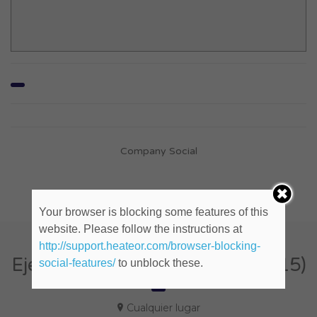
Company Social
Your browser is blocking some features of this
website. Please follow the instructions at
http://support.heateor.com/browser-blocking-
Ejecutivo de Cuentas (ID: 657315)
social-features/
to unblock these.
Cualquier lugar