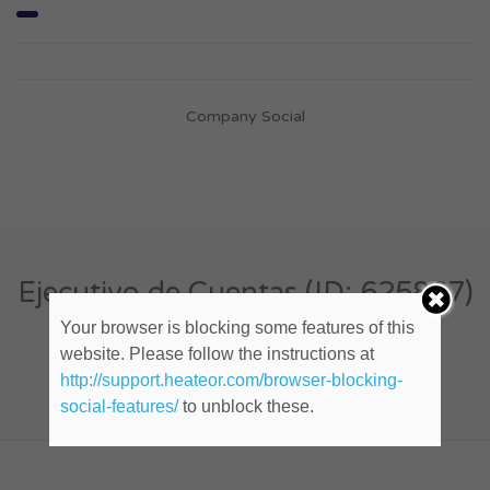
Company Social
Ejecutivo de Cuentas (ID: 625867)
Your browser is blocking some features of this
website. Please follow the instructions at
Cualquier lugar
http://support.heateor.com/browser-blocking-
Publicado hace 10 años
social-features/
to unblock these.