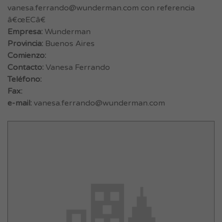
vanesa.ferrando@wunderman.com
con referencia
â€œECâ€
Empresa:
Wunderman
Provincia:
Buenos Aires
Comienzo:
Contacto:
Vanesa Ferrando
Teléfono:
Fax:
e-mail:
vanesa.ferrando@wunderman.com