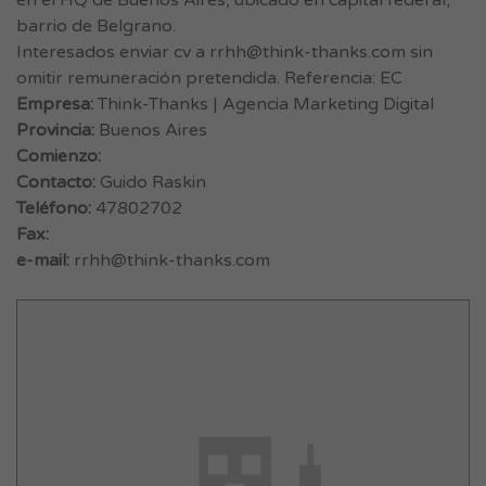
en el HQ de Buenos Aires, ubicado en capital federal,
barrio de Belgrano.
Interesados enviar cv a
rrhh@think-thanks.com
sin
omitir remuneración pretendida. Referencia: EC
Empresa:
Think-Thanks | Agencia Marketing Digital
Provincia:
Buenos Aires
Comienzo:
Contacto:
Guido Raskin
Teléfono:
47802702
Fax:
e-mail:
rrhh@think-thanks.com