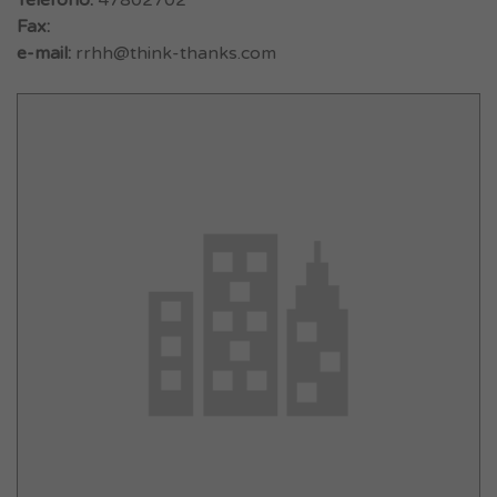
Teléfono:
47802702
Fax:
e-mail:
rrhh@think-thanks.com