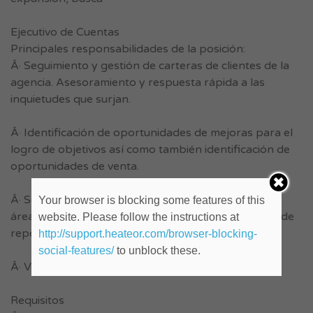
Ejecutivo de Cuentas
Principales responsabilidades de la posición:
Â· Seguimiento y gestión de carteras de clientes de la
agencia. Asesoramiento y respuesta rápida a las
inquietudes que surjan.
Â· Identificación de oportunidades de mejoras para el
logro de objetivos así como también identificación de
oportunidades de venta.
Â· Seguimiento interno y externo en lo referente a
Your browser is blocking some features of this
áreas de marketing online, interpretación y análisis de
website. Please follow the instructions at
reportes.
http://support.heateor.com/browser-blocking-
social-features/
to unblock these.
Â· Visión Global del negocio.
Requisitos