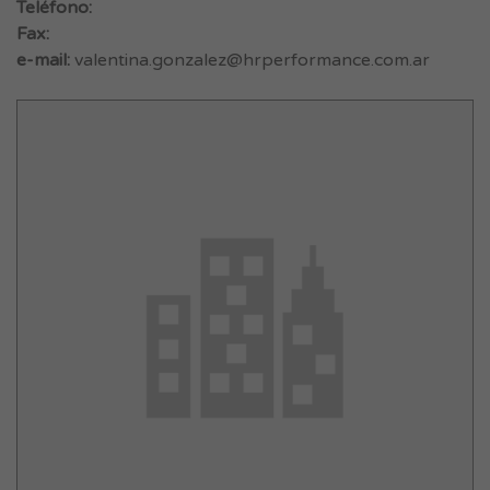
Teléfono:
Fax:
e-mail:
valentina.gonzalez@hrperformance.com.ar