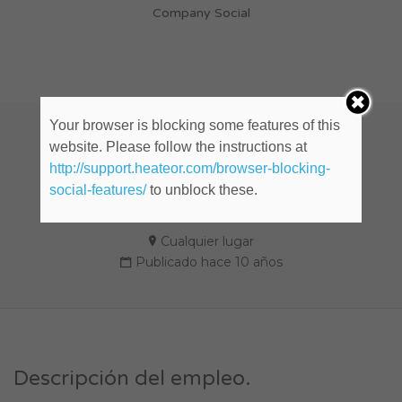
Company Social
Your browser is blocking some features of this
website. Please follow the instructions at
EJECUTIVO/A DE CUENTAS
http://support.heateor.com/browser-blocking-
FREELANCE (ID: 657597)
social-features/
to unblock these.
Cualquier lugar
Publicado hace 10 años
Descripción del empleo.