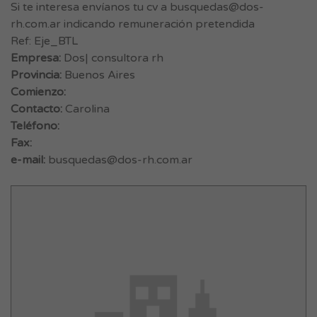
Si te interesa envíanos tu cv a
busquedas@dos-
rh.com.ar
indicando remuneración pretendida
Ref: Eje_BTL
Empresa:
Dos| consultora rh
Provincia:
Buenos Aires
Comienzo:
Contacto:
Carolina
Teléfono:
Fax:
e-mail:
busquedas@dos-rh.com.ar