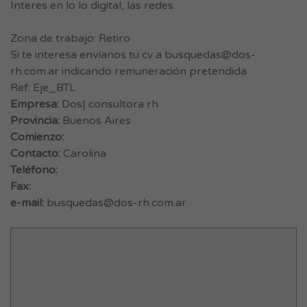
Interes en lo lo digital, las redes.
Zona de trabajo: Retiro
Si te interesa envíanos tu cv a
busquedas@dos-
rh.com.ar
indicando remuneración pretendida
Ref: Eje_BTL
Empresa:
Dos| consultora rh
Provincia:
Buenos Aires
Comienzo:
Contacto:
Carolina
Teléfono:
Fax:
e-mail:
busquedas@dos-rh.com.ar