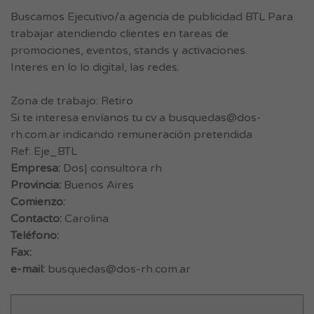
Buscamos Ejecutivo/a agencia de publicidad BTL Para
trabajar atendiendo clientes en tareas de
promociones, eventos, stands y activaciones.
Interes en lo lo digital, las redes.
Zona de trabajo: Retiro
Si te interesa envíanos tu cv a
busquedas@dos-
rh.com.ar
indicando remuneración pretendida
Ref: Eje_BTL
Empresa:
Dos| consultora rh
Provincia:
Buenos Aires
Comienzo:
Contacto:
Carolina
Teléfono:
Fax:
e-mail:
busquedas@dos-rh.com.ar