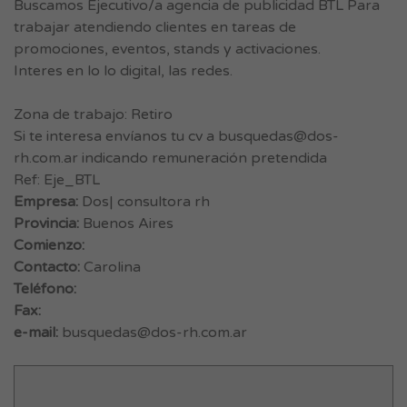
Buscamos Ejecutivo/a agencia de publicidad BTL Para
trabajar atendiendo clientes en tareas de
promociones, eventos, stands y activaciones.
Interes en lo lo digital, las redes.
Zona de trabajo: Retiro
Si te interesa envíanos tu cv a
busquedas@dos-
rh.com.ar
indicando remuneración pretendida
Ref: Eje_BTL
Empresa:
Dos| consultora rh
Provincia:
Buenos Aires
Comienzo:
Contacto:
Carolina
Teléfono:
Fax:
e-mail:
busquedas@dos-rh.com.ar