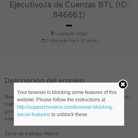
Ejecutivo/a de Cuentas BTL (ID:
846661)
Cualquier lugar
Publicado hace 10 años
Descripción del empleo.
Your browser is blocking some features of this
Buscamos Ejecutivo/a agencia de publicidad BTL Para
website. Please follow the instructions at
trabajar atendiendo clientes en tareas de
http://support.heateor.com/browser-blocking-
promociones, eventos, stands y activaciones.
social-features/
to unblock these.
Interes en lo lo digital, las redes.
Zona de trabajo: Retiro