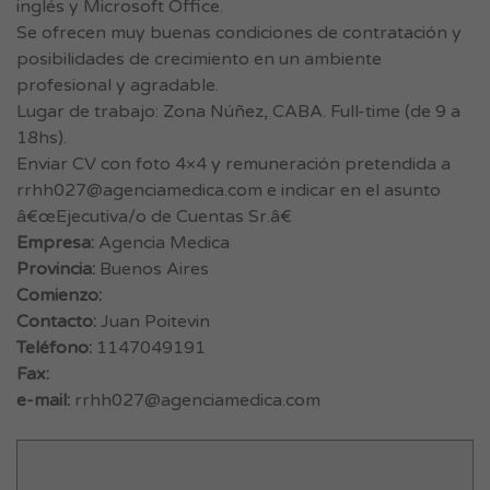
inglés y Microsoft Office.
Se ofrecen muy buenas condiciones de contratación y
posibilidades de crecimiento en un ambiente
profesional y agradable.
Lugar de trabajo: Zona Núñez, CABA. Full-time (de 9 a
18hs).
Enviar CV con foto 4×4 y remuneración pretendida a
rrhh027@agenciamedica.com
e indicar en el asunto
â€œEjecutiva/o de Cuentas Sr.â€
Empresa:
Agencia Medica
Provincia:
Buenos Aires
Comienzo:
Contacto:
Juan Poitevin
Teléfono:
1147049191
Fax:
e-mail:
rrhh027@agenciamedica.com