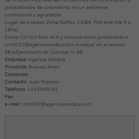
Se ofrecen muy buenas condiciones de contratación y
posibilidades de crecimiento en un ambiente
profesional y agradable.
Lugar de trabajo: Zona Núñez, CABA. Full-time (de 9 a
18hs).
Enviar CV con foto 4×4 y remuneración pretendida a
rrhh027@agenciamedica.com
e indicar en el asunto
â€œEjecutiva/o de Cuentas Sr.â€
Empresa:
Agencia Medica
Provincia:
Buenos Aires
Comienzo:
Contacto:
Juan Poitevin
Teléfono:
1147049191
Fax:
e-mail:
rrhh027@agenciamedica.com