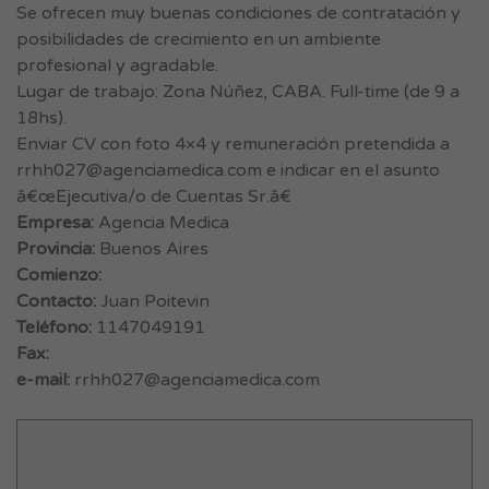
Se ofrecen muy buenas condiciones de contratación y
posibilidades de crecimiento en un ambiente
profesional y agradable.
Lugar de trabajo: Zona Núñez, CABA. Full-time (de 9 a
18hs).
Enviar CV con foto 4×4 y remuneración pretendida a
rrhh027@agenciamedica.com
e indicar en el asunto
â€œEjecutiva/o de Cuentas Sr.â€
Empresa:
Agencia Medica
Provincia:
Buenos Aires
Comienzo:
Contacto:
Juan Poitevin
Teléfono:
1147049191
Fax:
e-mail:
rrhh027@agenciamedica.com