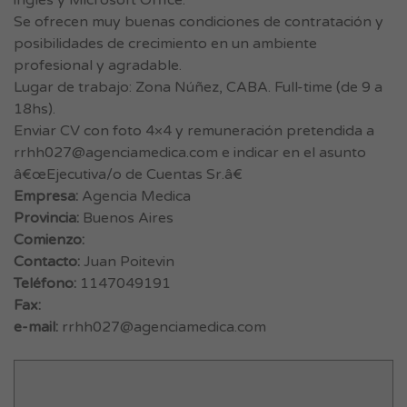
inglés y Microsoft Office.
Se ofrecen muy buenas condiciones de contratación y
posibilidades de crecimiento en un ambiente
profesional y agradable.
Lugar de trabajo: Zona Núñez, CABA. Full-time (de 9 a
18hs).
Enviar CV con foto 4×4 y remuneración pretendida a
rrhh027@agenciamedica.com
e indicar en el asunto
â€œEjecutiva/o de Cuentas Sr.â€
Empresa:
Agencia Medica
Provincia:
Buenos Aires
Comienzo:
Contacto:
Juan Poitevin
Teléfono:
1147049191
Fax:
e-mail:
rrhh027@agenciamedica.com