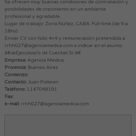
Se ofrecen muy buenas condiciones de contratación y
posibilidades de crecimiento en un ambiente
profesional y agradable.
Lugar de trabajo: Zona Núñez, CABA. Full-time (de 9 a
18hs).
Enviar CV con foto 4×4 y remuneración pretendida a
rrhh027@agenciamedica.com
e indicar en el asunto
â€œEjecutiva/o de Cuentas Sr.â€
Empresa:
Agencia Medica
Provincia:
Buenos Aires
Comienzo:
Contacto:
Juan Poitevin
Teléfono:
1147049191
Fax:
e-mail:
rrhh027@agenciamedica.com