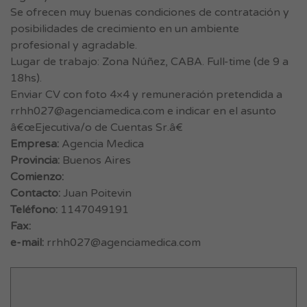
Se ofrecen muy buenas condiciones de contratación y
posibilidades de crecimiento en un ambiente
profesional y agradable.
Lugar de trabajo: Zona Núñez, CABA. Full-time (de 9 a
18hs).
Enviar CV con foto 4×4 y remuneración pretendida a
rrhh027@agenciamedica.com
e indicar en el asunto
â€œEjecutiva/o de Cuentas Sr.â€
Empresa:
Agencia Medica
Provincia:
Buenos Aires
Comienzo:
Contacto:
Juan Poitevin
Teléfono:
1147049191
Fax:
e-mail:
rrhh027@agenciamedica.com