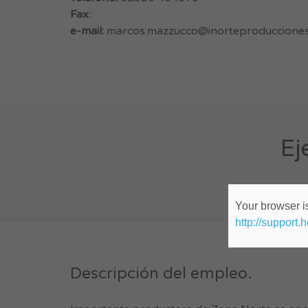
Fax:
e-mail:
marcos.mazzucco@inorteproducciones
Ej
Your browser is
http://support.
Descripción del empleo.