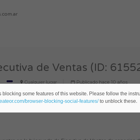
.com.ar
ecutiva de Ventas (ID: 6155
Cualquier lugar
Publicado hace 10 años
 blocking some features of this website. Please follow the instru
heateor.com/browser-blocking-social-features/
to unblock these.