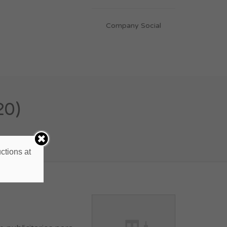
Company Social
20)
ctions at