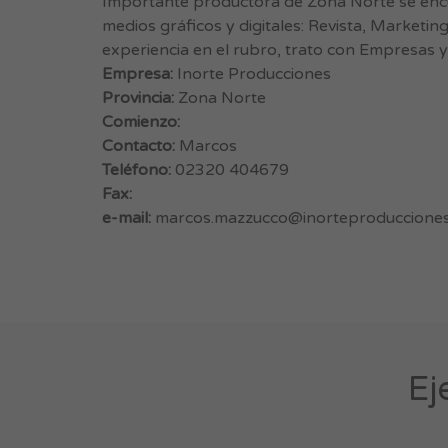
Importante productora de Zona Norte se encue
medios gráficos y digitales: Revista, Marketin
experiencia en el rubro, trato con Empresas y 
Empresa:
Inorte Producciones
Provincia:
Zona Norte
Comienzo:
Contacto:
Marcos
Teléfono:
02320 404679
Fax:
e-mail:
marcos.mazzucco@inorteproducciones
Ej