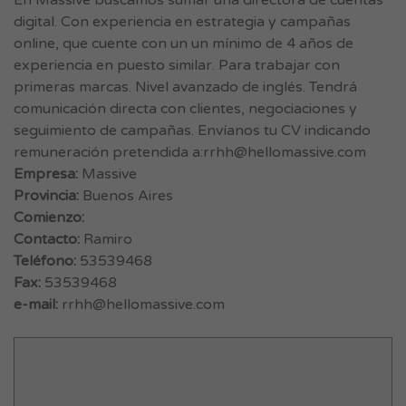
En Massive buscamos sumar una directora de cuentas
digital. Con experiencia en estrategia y campañas
online, que cuente con un un mínimo de 4 años de
experiencia en puesto similar. Para trabajar con
primeras marcas. Nivel avanzado de inglés. Tendrá
comunicación directa con clientes, negociaciones y
seguimiento de campañas. Envíanos tu CV indicando
remuneración pretendida a:
rrhh@hellomassive.com
Empresa:
Massive
Provincia:
Buenos Aires
Comienzo:
Contacto:
Ramiro
Teléfono:
53539468
Fax:
53539468
e-mail:
rrhh@hellomassive.com