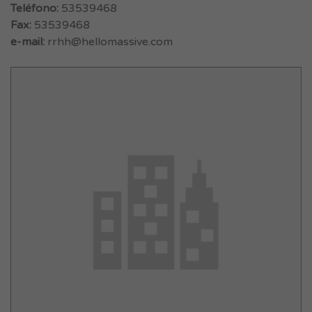
Teléfono:
53539468
Fax:
53539468
e-mail:
rrhh@hellomassive.com