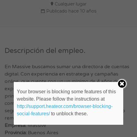
Cualquier lugar
Publicado hace 10 años
Descripción del empleo.
En Massive buscamos sumar una directora de cuentas
digital. Con experiencia en estrategia y campañas
online, que cuente con un un mínimo de 4 años de
experiencia en puesto similar. Para trabajar con
Your browser is blocking some features of this
primeras marcas. Nivel avanzado de inglés. Tendrá
website. Please follow the instructions at
comunicación directa con clientes, negociaciones y
http://support.heateor.com/browser-blocking-
seguimiento de campañas. Envíanos tu CV indicando
social-features/
to unblock these.
remuneración pretendida a:
rrhh@hellomassive.com
Empresa:
Massive
Provincia:
Buenos Aires