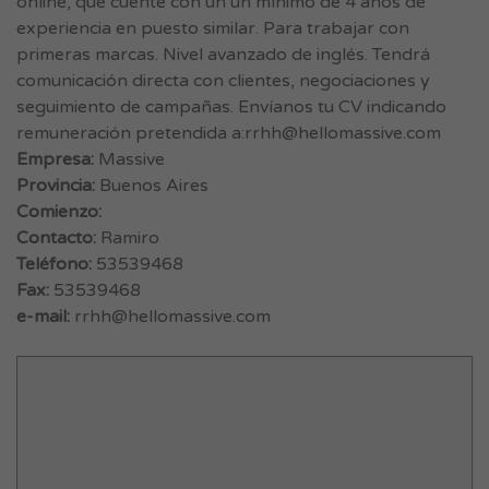
online, que cuente con un un mínimo de 4 años de
experiencia en puesto similar. Para trabajar con
primeras marcas. Nivel avanzado de inglés. Tendrá
comunicación directa con clientes, negociaciones y
seguimiento de campañas. Envíanos tu CV indicando
remuneración pretendida a:
rrhh@hellomassive.com
Empresa:
Massive
Provincia:
Buenos Aires
Comienzo:
Contacto:
Ramiro
Teléfono:
53539468
Fax:
53539468
e-mail:
rrhh@hellomassive.com