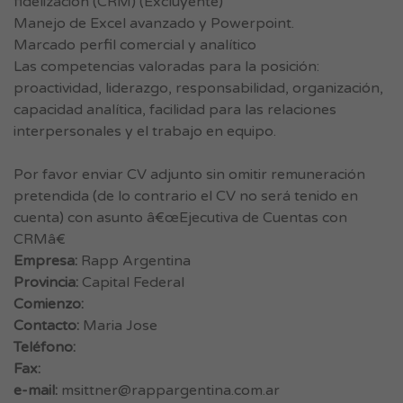
fidelización (CRM) (Excluyente)
Manejo de Excel avanzado y Powerpoint.
Marcado perfil comercial y analítico
Las competencias valoradas para la posición:
proactividad, liderazgo, responsabilidad, organización,
capacidad analítica, facilidad para las relaciones
interpersonales y el trabajo en equipo.
Por favor enviar CV adjunto sin omitir remuneración
pretendida (de lo contrario el CV no será tenido en
cuenta) con asunto â€œEjecutiva de Cuentas con
CRMâ€
Empresa:
Rapp Argentina
Provincia:
Capital Federal
Comienzo:
Contacto:
Maria Jose
Teléfono:
Fax:
e-mail:
msittner@rappargentina.com.ar