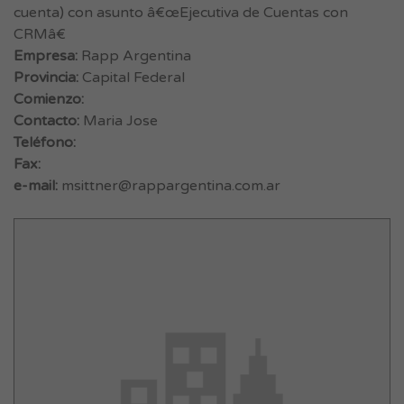
cuenta) con asunto â€œEjecutiva de Cuentas con
CRMâ€
Empresa:
Rapp Argentina
Provincia:
Capital Federal
Comienzo:
Contacto:
Maria Jose
Teléfono:
Fax:
e-mail:
msittner@rappargentina.com.ar